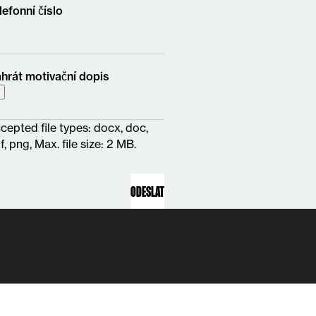
lefonní číslo
hrát motivační dopis
cepted file types: docx, doc,
f, png, Max. file size: 2 MB.
TNANEC
ZAMĚSTNAVATEL
O NÁS
KONTAKT