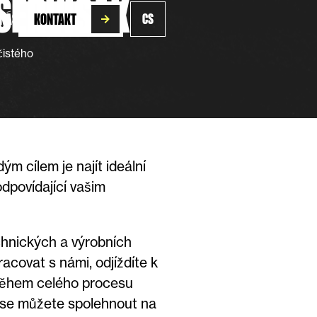
SERVISÁK
 NÁS
KONTAKT
CS
čistého
dým cílem je najít ideální
dpovídající vašim
chnických a výrobních
covat s námi, odjíždíte k
ěhem celého procesu
 se můžete spolehnout na