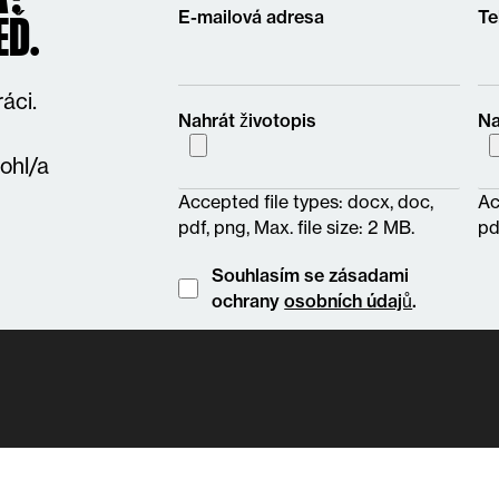
E-mailová adresa
Te
EĎ.
áci.
Nahrát životopis
Na
ohl/a
Accepted file types: docx, doc,
Ac
pdf, png, Max. file size: 2 MB.
pd
Instemming
Souhlasím se zásadami
ochrany
osobních údajů
.
VOLNÁ MÍSTA
ZAMĚS