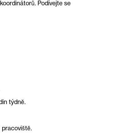
koordinátorů. Podívejte se
:
.
din týdně.
 pracoviště.