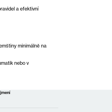
avidel a efektivní
zemštiny minimálně na
umatik nebo v
íjmení