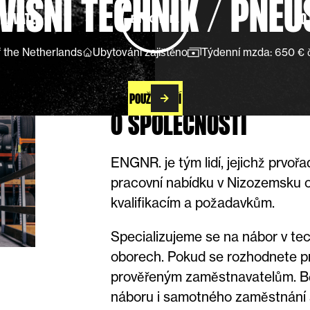
VISNÍ
TECHNIK
/
PNEU
NAVATEL
O
of the Netherlands
Ubytování zajištěno
Týdenní mzda: 650 € 
POUŽÍT NYNÍ
O SPOLEČNOSTI
ENGNR. je tým lidí, jejichž prvořa
pracovní nabídku v Nizozemsku o
kvalifikacím a požadavkům.
Specializujeme se na nábor v te
oborech. Pokud se rozhodnete pra
prověřeným zaměstnavatelům. B
náboru i samotného zaměstnání