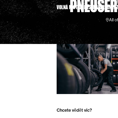
PNEUSER
VOLNÁ MÍSTA
ZAMĚSTNANEC
ZAMĚST
All 
Chcete vědět víc?