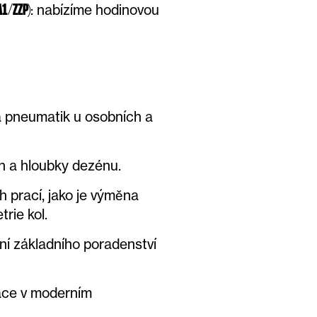
: nabízíme hodinovou
1/ZZP)
 pneumatik u osobních a
h a hloubky dezénu.
h prací, jako je výměna
rie kol.
ní základního poradenství
áce v moderním