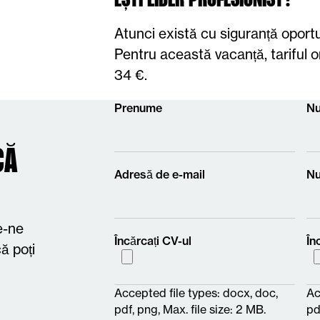
EȘTI LIBER PROFESIONIST?
Atunci există cu siguranță oport
Pentru această vacanță, tariful o
34 €.
Prenume
Nu
CĂ
Adresă de e-mail
Nu
e-ne
Încărcați CV-ul
În
ă poți
Accepted file types: docx, doc,
Ac
pdf, png, Max. file size: 2 MB.
pd