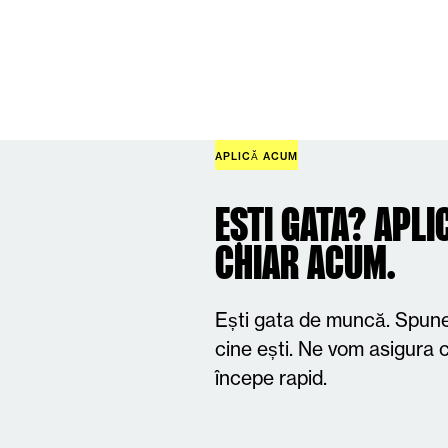
APLICĂ ACUM
EȘTI GATA? APLI
CHIAR ACUM.
Ești gata de muncă. Spun
cine ești. Ne vom asigura c
începe rapid.