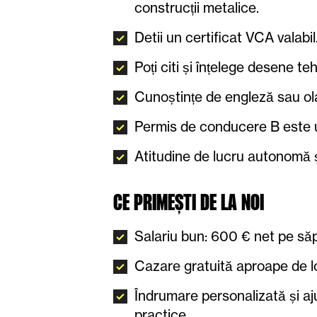
construcții metalice.
Detii un certificat VCA valabil
Poți citi și înțelege desene te
Cunoștințe de engleză sau ola
Permis de conducere B este u
Atitudine de lucru autonomă ș
CE PRIMEȘTI DE LA NOI
Salariu bun: 600 € net pe s
Cazare gratuită aproape de l
Îndrumare personalizată și aj
practice.