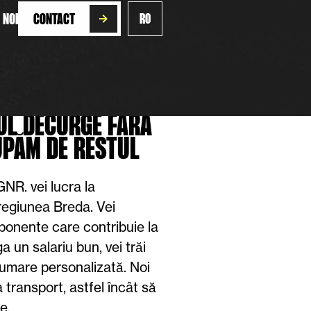
 NOI
CONTACT
RO
TUL DECURGE FĂRĂ
UPĂM DE RESTUL
R. vei lucra la
n regiunea Breda. Vei
mponente care contribuie la
a un salariu bun, vei trăi
drumare personalizată. Noi
 transport, astfel încât să
e.