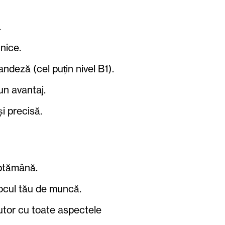
.
hnice.
ndeză (cel puțin nivel B1).
n avantaj.
i precisă.
ăptămână.
ocul tău de muncă.
utor cu toate aspectele