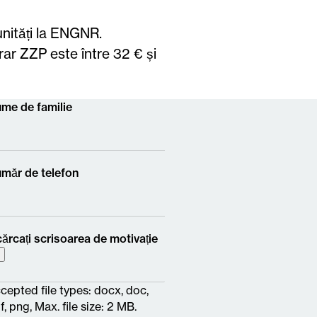
unități la ENGNR.
rar ZZP este între 32 € și
me de familie
măr de telefon
cărcați scrisoarea de motivație
cepted file types: docx, doc,
f, png, Max. file size: 2 MB.