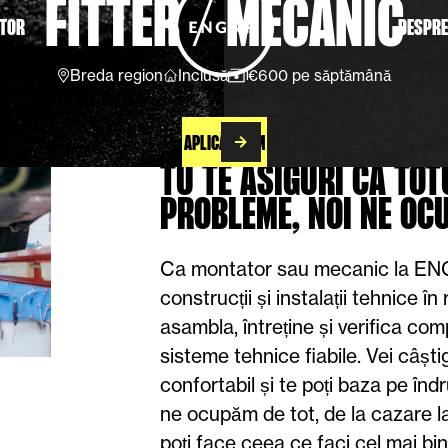
FITTER
/
MECANIC
TOR
DESPRE
Breda region
Inclusă
€600 pe săptămână
APLICĂ ACUM
TU TE ASIGURI CĂ TO
PROBLEME, NOI NE OC
Ca montator sau mecanic la ENGN
construcții și instalații tehnice î
asambla, întreține și verifica co
sisteme tehnice fiabile. Vei câștig
confortabil și te poți baza pe în
ne ocupăm de tot, de la cazare la
poți face ceea ce faci cel mai bin