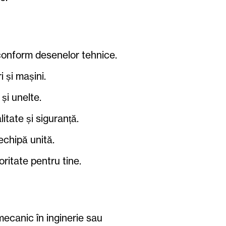
conform desenelor tehnice.
i și mașini.
 și unelte.
litate și siguranță.
 echipă unită.
ritate pentru tine.
ecanic în inginerie sau