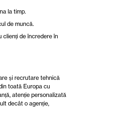
a la timp.
cul de muncă.
clienți de încredere în
re și recrutare tehnică
din toată Europa cu
nță, atenție personalizată
ult decât o agenție,