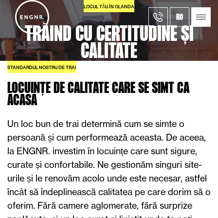
LOCUL TĂU ÎN OLANDA
RO
TRĂIND CU CERTITUDINE ȘI
CALITATE
STANDARDUL NOSTRU DE TRAI
LOCUINȚE DE CALITATE CARE SE SIMT CA
ACASĂ
Un loc bun de trai determină cum se simte o
persoană și cum performează aceasta. De aceea,
la ENGNR. investim în locuințe care sunt sigure,
curate și confortabile. Ne gestionăm singuri site-
urile și le renovăm acolo unde este necesar, astfel
încât să îndeplinească calitatea pe care dorim să o
oferim. Fără camere aglomerate, fără surprize