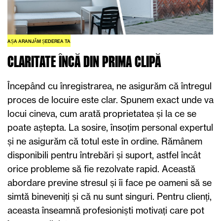
AȘA ARANJĂM ȘEDEREA TA
CLARITATE ÎNCĂ DIN PRIMA CLIPĂ
Începând cu înregistrarea, ne asigurăm că întregul
proces de locuire este clar. Spunem exact unde va
locui cineva, cum arată proprietatea și la ce se
poate aștepta. La sosire, însoțim personal expertul
și ne asigurăm că totul este în ordine. Rămânem
disponibili pentru întrebări și suport, astfel încât
orice probleme să fie rezolvate rapid. Această
abordare previne stresul și îi face pe oameni să se
simtă bineveniți și că nu sunt singuri. Pentru clienți,
aceasta înseamnă profesioniști motivați care pot