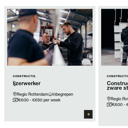
CONSTRUCTIE.
CONSTRUCTI
Ijzerwerker
Construc
zware st
Regio Rotterdam
Inbegrepen
Regio Ro
€600 - €650 per week
€600 - 