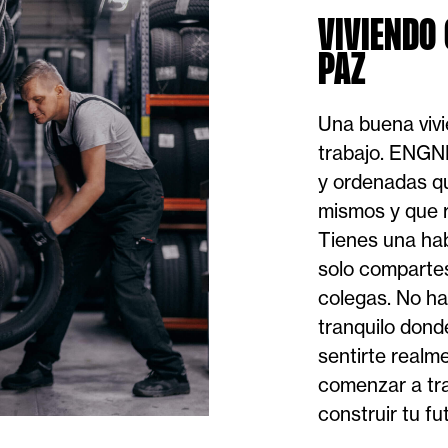
VIVIENDO
PAZ
Una buena viv
trabajo. ENGN
y ordenadas q
mismos y que 
Tienes una ha
solo comparte
colegas. No ha
tranquilo dond
sentirte realm
comenzar a tra
construir tu fu