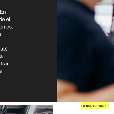
 En
e el
gemos,
s
esté
 a
trar
s
TU NUEVO HOGAR