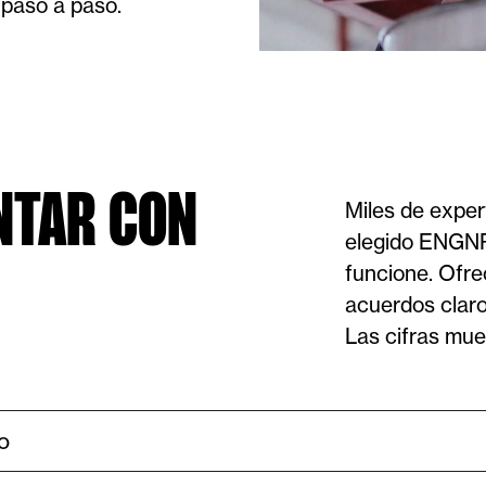
 paso a paso.
NTAR CON
Miles de exper
elegido ENGN
funcione. Ofr
acuerdos claro
Las cifras mue
o