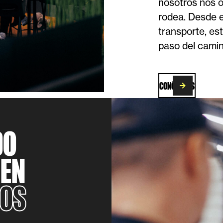
nosotros nos o
rodea. Desde e
transporte, es
paso del camin
CONÓCENOS
DO
 EN
JOS