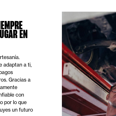
IEMPRE
UGAR EN
rtesanía.
 adaptan a ti,
 pagos
os. Gracias a
idamente
nfiable con
o por lo que
uyes un futuro