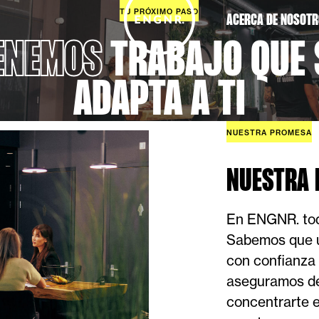
TU PRÓXIMO PASO
ACERCA DE NOSOT
ENEMOS
TRABAJO
QUE
ADAPTA
A
TI
NUESTRA PROMESA
NUESTRA 
En ENGNR. todo
Sabemos que u
con confianza 
aseguramos d
concentrarte e