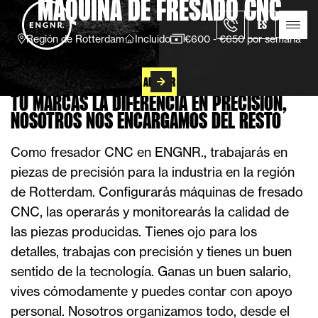
MÁQUINA DE FRESADO CNC
ES
Región de Rotterdam
Incluido
€600 - €650 por semana
APLICAR
TU MARCAS LA DIFERENCIA EN PRECISIÓN,
NOSOTROS NOS ENCARGAMOS DEL RESTO
Como fresador CNC en ENGNR., trabajarás en
piezas de precisión para la industria en la región
de Rotterdam. Configurarás máquinas de fresado
CNC, las operarás y monitorearás la calidad de
las piezas producidas. Tienes ojo para los
detalles, trabajas con precisión y tienes un buen
sentido de la tecnología. Ganas un buen salario,
vives cómodamente y puedes contar con apoyo
personal. Nosotros organizamos todo, desde el