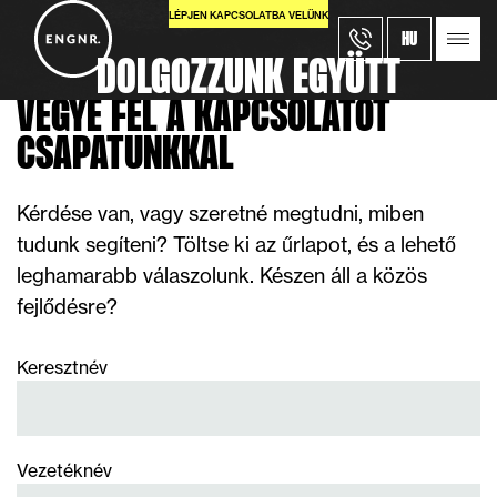
LÉPJEN KAPCSOLATBA VELÜNK
HU
DOLGOZZUNK EGYÜTT
VEGYE FEL A KAPCSOLATOT
CSAPATUNKKAL
Kérdése van, vagy szeretné megtudni, miben
tudunk segíteni? Töltse ki az űrlapot, és a lehető
leghamarabb válaszolunk. Készen áll a közös
fejlődésre?
Keresztnév
Vezetéknév