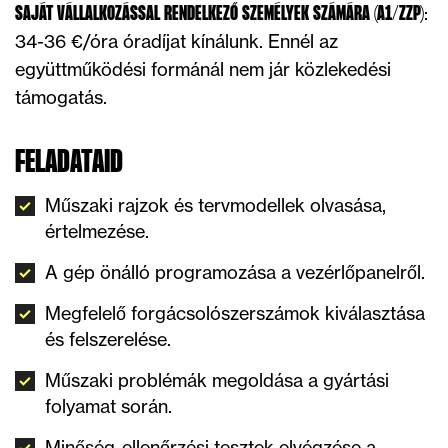
:
SAJÁT VÁLLALKOZÁSSAL RENDELKEZŐ SZEMÉLYEK SZÁMÁRA (A1/ZZP)
34-36 €/óra óradíjat kínálunk. Ennél az
együttműködési formánál nem jár közlekedési
támogatás.
FELADATAID
Műszaki rajzok és tervmodellek olvasása,
értelmezése.
A gép önálló programozása a vezérlőpanelről.
Megfelelő forgácsolószerszámok kiválasztása
és felszerelése.
Műszaki problémák megoldása a gyártási
folyamat során.
Minőség-ellenőrzési tesztek elvégzése a