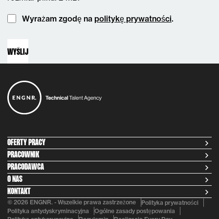
Instemming
Wyrażam zgodę na
politykę prywatności
.
OFERTY PRACY
PRACOWNIK
PRACODAWCA
O NAS
KONTAKT
© 2026 ENGNR. - Wszelkie prawa zastrzeżone
Polityka prywatności
Polityka antydyskryminacyjna
Ogólne zasady postępowania