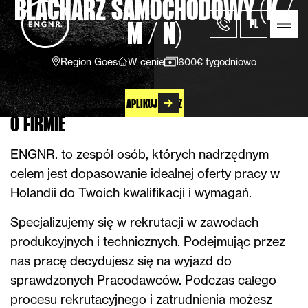
BLACHARZ SAMOCHODOWY (K /
PL
M / N)
Region Goes
W cenie
600€ tygodniowo
APLIKUJ TERAZ
O FIRMIE
ENGNR. to zespół osób, których nadrzędnym
celem jest dopasowanie idealnej oferty pracy w
Holandii do Twoich kwalifikacji i wymagań.
Specjalizujemy się w rekrutacji w zawodach
produkcyjnych i technicznych. Podejmując przez
nas pracę decydujesz się na wyjazd do
sprawdzonych Pracodawców. Podczas całego
procesu rekrutacyjnego i zatrudnienia możesz