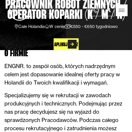
PRACOWNIK ROBÓT ZIEMNYCH /
PL
OPERATOR KOPARKI (K / M / N)
Całe Holandia
W cenie
€550 - €650 tygodniowo
APLIKUJ TERAZ
O FIRMIE
ENGNR. to zespół osób, których nadrzędnym
celem jest dopasowanie idealnej oferty pracy w
Holandii do Twoich kwalifikacji i wymagań.
Specjalizujemy się w rekrutacji w zawodach
produkcyjnych i technicznych. Podejmując przez
nas pracę decydujesz się na wyjazd do
sprawdzonych Pracodawców. Podczas całego
procesu rekrutacyjnego i zatrudnienia możesz