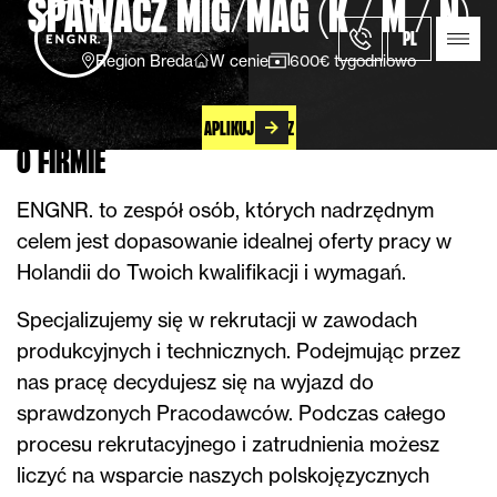
SPAWACZ MIG/MAG (K / M / N)
PL
Region Breda
W cenie
600€ tygodniowo
APLIKUJ TERAZ
O FIRMIE
ENGNR. to zespół osób, których nadrzędnym
celem jest dopasowanie idealnej oferty pracy w
Holandii do Twoich kwalifikacji i wymagań.
Specjalizujemy się w rekrutacji w zawodach
produkcyjnych i technicznych. Podejmując przez
nas pracę decydujesz się na wyjazd do
sprawdzonych Pracodawców. Podczas całego
procesu rekrutacyjnego i zatrudnienia możesz
liczyć na wsparcie naszych polskojęzycznych