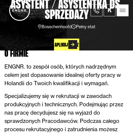
ASYSTENT / ASYSTENTKA DS.
PL
SPRZEDAŻY
Bosschenhoofd
Pełny etat
APLIKUJ TERAZ
O FIRMIE
ENGNR. to zespół osób, których nadrzędnym
celem jest dopasowanie idealnej oferty pracy w
Holandii do Twoich kwalifikacji i wymagań.
Specjalizujemy się w rekrutacji w zawodach
produkcyjnych i technicznych. Podejmując przez
nas pracę decydujesz się na wyjazd do
sprawdzonych Pracodawców. Podczas całego
procesu rekrutacyjnego i zatrudnienia możesz