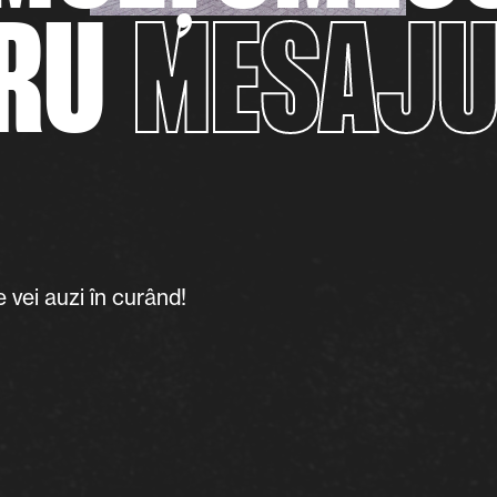
RU
MESAJU
 vei auzi în curând!