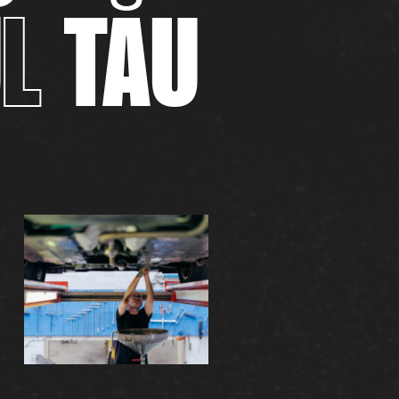
L
TĂU