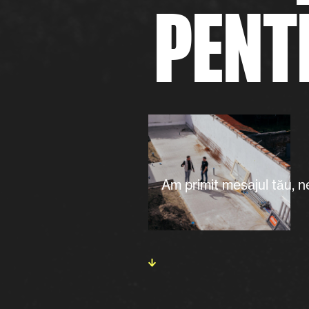
PENT
Am primit mesajul tău, ne