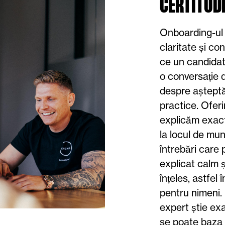
CERTITUD
Onboarding-ul
claritate și co
ce un candidat
o conversație 
despre așteptăr
practice. Ofe
explicăm exact
la locul de mu
întrebări care 
explicat calm ș
înțeles, astfel
pentru nimeni.
expert știe exa
se poate baza 