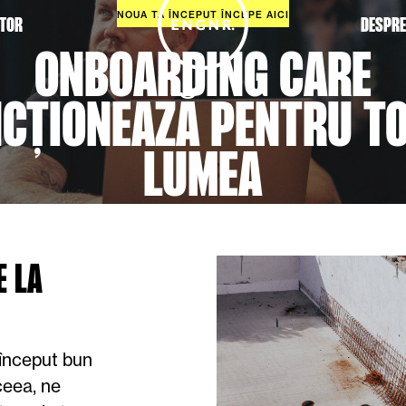
NOUA TA ÎNCEPUT ÎNCEPE AICI
TOR
DESPRE
ONBOARDING
CARE
CȚIONEAZĂ
PENTRU
T
LUMEA
E LA
început bun
ceea, ne