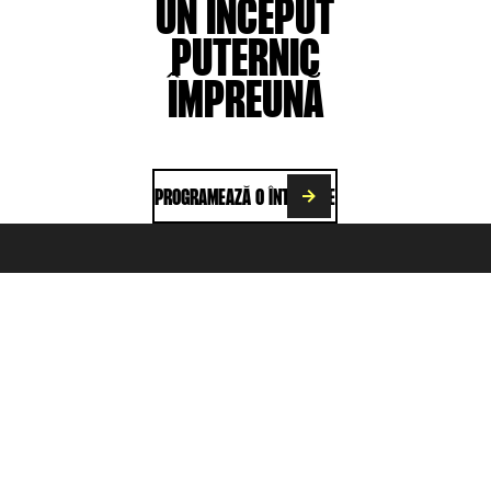
UN ÎNCEPUT
PUTERNIC
ÎMPREUNĂ
PROGRAMEAZĂ O ÎNTÂLNIRE
LOCURI DE MUNCĂ
AN
tica de Confidențialitate
Politica anti-discriminare
Reguli generale de conduit
eni și condiții
Realizarea în fiecare zi