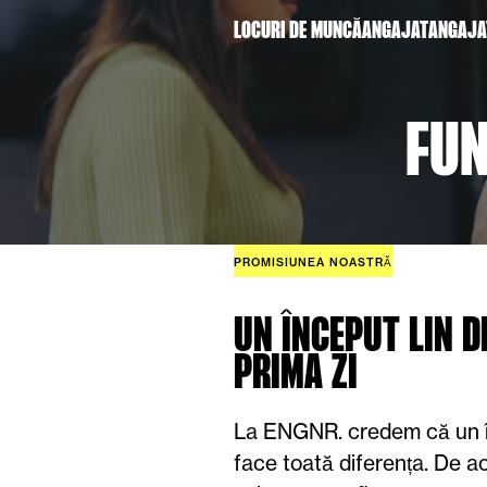
LOCURI DE MUNCĂ
ANGAJAT
ANGAJA
FUN
PROMISIUNEA NOASTRĂ
UN ÎNCEPUT LIN D
PRIMA ZI
La ENGNR. credem că un 
face toată diferența. De a