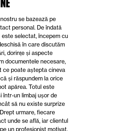
INE
 nostru se bazează pe
ntact personal. De îndată
 este selectat, începem cu
deschisă în care discutăm
i, dorințe și aspecte
rim documentele necesare,
 ce poate aștepta cineva
ncă și răspundem la orice
pot apărea. Totul este
i într-un limbaj ușor de
 încât să nu existe surprize
 Drept urmare, fiecare
ct unde se află, iar clientul
pe un profesionist motivat,