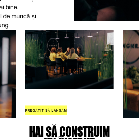
i bine.
ul de muncă și
ung.
PREGĂTIT SĂ LANSĂM
HAI SĂ CONSTRUIM