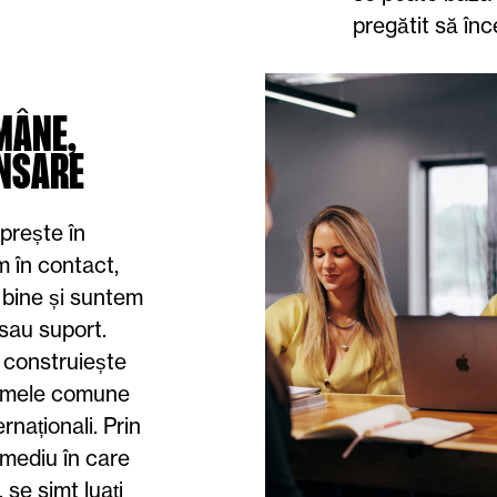
pregătit să în
MÂNE,
ANSARE
prește în
 în contact,
 bine și suntem
 sau suport.
 construiește
lemele comune
rnaționali. Prin
mediu în care
se simt luați