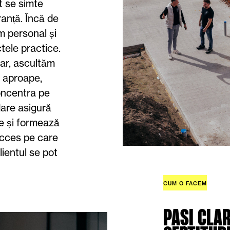
t se simte
ranță. Încă de
m personal și
ele practice.
ar, ascultăm
m aproape,
concentra pe
dare asigură
ere și formează
ucces pe care
lientul se pot
CUM O FACEM
PAȘI CLAR