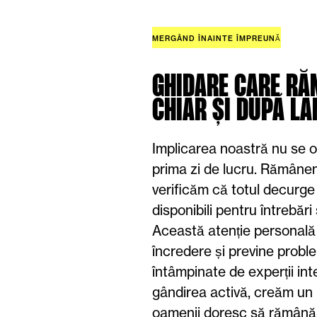
MERGÂND ÎNAINTE ÎMPREUNĂ
GHIDARE CARE RĂ
CHIAR ȘI DUPĂ L
Implicarea noastră nu se o
prima zi de lucru. Rămânem
verificăm că totul decurge
disponibili pentru întrebări
Această atenție personală
încredere și previne prob
întâmpinate de experții inte
gândirea activă, creăm un 
oamenii doresc să rămână, 