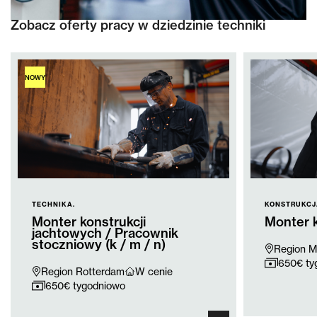
Zobacz oferty pracy w dziedzinie techniki
NOWY
TECHNIKA.
KONSTRUKCJA
Monter konstrukcji
Monter k
jachtowych / Pracownik
stoczniowy (k / m / n)
Region M
650€ ty
Region Rotterdam
W cenie
650€ tygodniowo