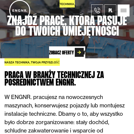
TECHNIKA.
PL
ZNAJDŹ PRACĘ, KTÓRA PASUJE
DO TWOICH UMIEJĘTNOŚCI
ZOBACZ OFERTY PRACY
NASZA TECHNIKA, TWOJA PRZYSZŁOŚĆ
PRACA W BRANŻY TECHNICZNEJ ZA
POŚREDNICTWEM ENGNR.
W ENGNR. pracujesz na nowoczesnych
maszynach, konserwujesz pojazdy lub montujesz
instalacje techniczne. Dbamy o to, aby wszystko
było dobrze zorganizowane: stały dochód,
schludne zakwaterowanie i wsparcie od