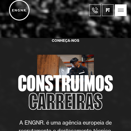
PT
CONHEÇA-NOS
CONSTRUÍMOS
CARREIRAS
A ENGNR. é uma agência europeia de
recrutamento e destacamento técnico.