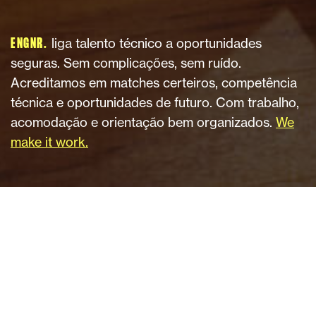
liga talento técnico a oportunidades
ENGNR.
seguras. Sem complicações, sem ruído.
Acreditamos em matches certeiros, competência
técnica e oportunidades de futuro. Com trabalho,
acomodação e orientação bem organizados.
We
make it work.
Ligamos
talento técnico aos setores certos
VAGAS
VAGAS
INDÚSTRIA
INDÚSTRIA
CONSTRUÇÃO.
OBRAS.