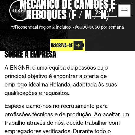
MECÂNICO DE CAMIÕES E
PT
REBOQUES (F / M / N)
Roosendaal region
Incluído
€600-€650 por semana
INSCREVA-SE AGORA
SOBRE A EMPRESA
A ENGNR. é uma equipa de pessoas cujo
principal objetivo é encontrar a oferta de
emprego ideal na Holanda, adaptada às suas
qualificações e requisitos.
Especializamo-nos no recrutamento para
profissões técnicas e de produção. Ao aceitar um
trabalho através de nós, decide trabalhar com
empregadores verificados. Durante todo o